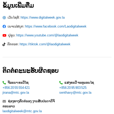
ຂໍ້ມູນເພີ່ມຕື່ມ
ເວັບໄຊທ໌:
https://www.digitalweek.gov.la
ເພຈເຟສບຸກ:
https://www.facebook.com/Laodigitalweek
ຢູທູບ:
https://www.youtube.com/@laodigitalweek
ຕິກຕອກ:
https://tiktok.com/@laodigitalweek
ຕິດຕໍ່ຄະນະຮັບຜິດຊອບ
ຈີລະນາ ທະວີໄຊ
ແສງທະວີ ຈະຕຸພອນໄຊ
+856 20 55 554 421
+856 20 95 903 525
jirana@mtc.gov.la
senthavy@mtc.gov.la
ຊ່ອງທາງຕິດຕໍ່ຂອງ ງານສັບປະດາດິຈິ
ຕອນລາວ
laodigitalweek@mtc.gov.la