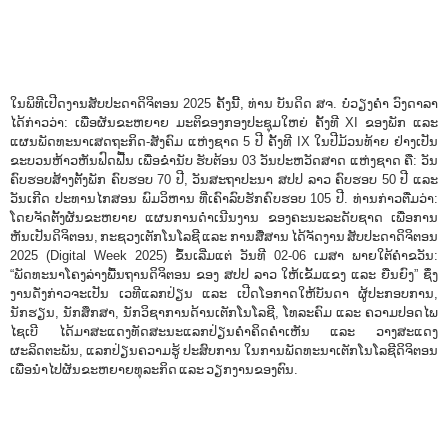
ໃນພິທີເປີດງານສັບປະດາດິຈິຕອນ 2025 ຄັ້ງນີ້, ທ່ານ ບັນດິດ ສຈ. ບໍ່ວຽງຄໍາ ວົງດາລາ
ໄດ້ກ່າວວ່າ: ເພື່ອຜັນຂະຫຍາຍ ມະຕິຂອງກອງປະຊຸມໃຫຍ່ ຄັ້ງທີ XI ຂອງພັກ ແລະ
ແຜນພັດທະນາເສດຖະກິດ-ສັງຄົມ ແຫ່ງຊາດ 5 ປີ ຄັ້ງທີ IX ໃນປີມ້ວນທ້າຍ ຢ່າງເປັນ
ຂະບວນຫ້າວຫັນຟົດຟື້ນ ເພື່ອຂໍ່ານັບ ຮັບຕ້ອນ 03 ວັນປະຫວັດສາດ ແຫ່ງຊາດ ຄື: ວັນ
ຄົບຮອບສ້າງຕັ້ງພັກ ຄົບຮອບ 70 ປີ, ວັນສະຖາປະນາ ສປປ ລາວ ຄົບຮອບ 50 ປີ ແລະ
ວັນເກີດ ປະທານໄກສອນ ພົມວິຫານ ທີ່ເຄົາລົບຮັກຄົບຮອບ 105 ປີ. ທ່ານກ່າວຕື່ມວ່າ:
ໂດຍຈັດຕັ້ງຜັນຂະຫຍາຍ ແຜນການດໍາເນີນງານ ຂອງຄະນະລະດັບຊາດ ເພື່ອການ
ຫັນເປັນດິຈິຕອນ, ກະຊວງເຕັກໂນໂລຊີ ແລະ ການສື່ສານ ໄດ້ຈັດງານ ສັບປະດາດິຈິຕອນ
2025 (Digital Week 2025) ຂຶ້ນເລີ່ມແຕ່ ວັນທີ 02-06 ເມສາ ພາຍໃຕ້ຄໍາຂວັນ:
“ພັດທະນາໂຄງລ່າງພື້ນຖານດິຈິຕອນ ຂອງ ສປປ ລາວ ໃຫ້ເຂັ້ມແຂງ ແລະ ຍືນຍົງ” ຊຶ່ງ
ງານດັ່ງກ່າວຈະເປັນ ເວທີແລກປ່ຽນ ແລະ ເປີດໂອກາດໃຫ້ບັນດາ ຜູ້ປະກອບການ,
ນັກຮຽນ, ນັກສຶກສາ, ນັກວິຊາການດ້ານເຕັກໂນໂລຊີ, ໂທລະຄົມ ແລະ ຄວາມປອດໄພ
ໄຊເບີ ໄດ້ມາສະແດງທັດສະນະແລກປ່ຽນຄຳຄິດຄຳເຫັນ ແລະ ວາງສະແດງ
ຜະລິດຕະພັນ, ແລກປ່ຽນຄວາມຮູ້ ປະສົບການ ໃນການພັດທະນາເຕັກໂນໂລຊີດິຈິຕອນ
ເພື່ອນໍາໄປຜັນຂະຫຍາຍທຸລະກິດ ແລະ ວຽກງານຂອງຕົນ.