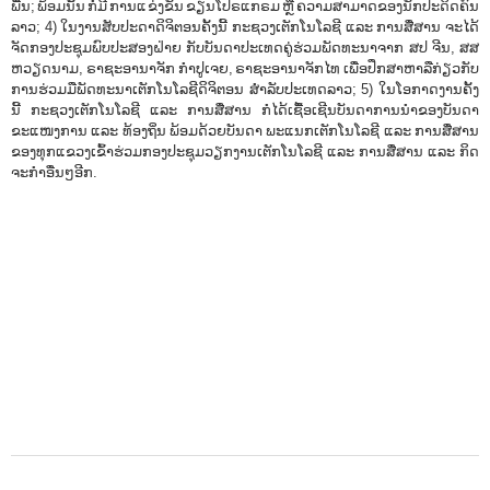
ພື້ນ; ພ້ອມນັ້ນ ກໍມີ ການແຂ່ງຂັນ ຂຽນໂປຣແກຣມ ຫຼື ຄວາມສາມາດຂອງນັກປະດິດຄົນ
ລາວ; 4) ໃນງານສັບປະດາດິຈິຕອນຄັ້ງນີ້ ກະຊວງເຕັກໂນໂລຊີ ແລະ ການສື່ສານ ຈະໄດ້
ຈັດກອງປະຊຸມພົບປະສອງຝ່າຍ ກັບບັນດາປະເທດຄູ່ຮ່ວມພັດທະນາຈາກ ສປ ຈີນ, ສສ
ຫວຽດນາມ, ຣາຊະອານາຈັກ ກໍາປູເຈຍ, ຣາຊະອານາຈັກໄທ ເພື່ອປຶກສາຫາລືກ່ຽວກັບ
ການຮ່ວມມືພັດທະນາເຕັກໂນໂລຊີດິຈິຕອນ ສໍາລັບປະເທດລາວ; 5) ໃນໂອກາດງານຄັ້ງ
ນີ້ ກະຊວງເຕັກໂນໂລຊີ ແລະ ການສື່ສານ ກໍໄດ້ເຊື້ອເຊີນບັນດາການນໍາຂອງບັນດາ
ຂະແໜງການ ແລະ ທ້ອງຖິ່ນ ພ້ອມດ້ວຍບັນດາ ພະແນກເຕັກໂນໂລຊີ ແລະ ການສື່ສານ
ຂອງທຸກແຂວງເຂົ້າຮ່ວມກອງປະຊຸມວຽກງານເຕັກໂນໂລຊີ ແລະ ການສື່ສານ ແລະ ກິດ
ຈະກໍາອື່ນໆອີກ.