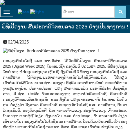
Toggle navigation
ພິທີເປີດງານ ສັບປະດາດິຈິຕອນລາວ 2025 ຢ່າງເປັນທາງການ !
02/04/2025
ກະຊວງເຕັກໂນໂລຊີ ແລະ ການສື່ສານ ໄດ້ຈັດພິທີເປີດງານ ສັບປະດາດິຈິຕອນລາວ
2025 (Digital Week 2025) ໃນຕອນເຊົ້າ ຂອງວັນທີ 02 ເມສາ 2025, ທີ່ຫ້ອງປະຊຸມ
ໃຫຍ່ ຂອງ ຫໍປະຊຸມແຫ່ງຊາດ (ຫຼັກ 6) ຊຶ່ງເປັນປີທີ 3 ທີ່ທາງ ກະຊວງເຕັກໂນໂລຊີ ແລະ
ການສື່ສານ ໄດ້ຈັດງານມະຫາກໍາທາງດ້ານເຕັກໂນໂລຊີດິຈິຕອນຂຶ້ນ. ໃຫ້ກຽດ
ເຂົ້າຮ່ວມໃນພິທີໂດຍ ພະນະທ່ານ ທອງລຸນ ສີສຸລິດ ເລຂາທິການໃຫຍ່ ຄະນະບໍລິຫານ
ງານສູນກາງພັກ, ປະທານປະເທດ ແຫ່ງ ສາທາລະນະລັດ ປະຊາທິປະໄຕ ປະຊາຊົນ
ລາວ, ມີ ທ່ານ ປະເສີດ ຈັນທະຣະຣວງທອງ ຮອງນາຍົກລັດຖະມົນຕີ, ລັດຖະມົນຕີ
ກະຊວງດິຈິຕອນເພື່ອເສດຖະກິດ ແລະ ສັງຄົມ ແຫ່ງຣາຊະອານາຈັກໄທ, ທ່ານ ບັນດິດ
ສຈ. ບໍ່ວຽງຄໍາ ວົງດາລາ ລັດຖະມົນຕີ ກະຊວງເຕັກໂນໂລຊີ ແລະ ການສື່ສານ, ບັນດາ
ລັດຖະມົນຕີ, ຮອງລັດຖະມົນຕີ, ບັນດາທ່ານເຈົ້າແຂວງ, ຮອງເຈົ້າແຂວງ, ເຈົ້ານະຄອນ,
ບັນດາທ່ານແຂກຜູ້ທີ່ມີກຽດ ທັງພາຍໃນ ແລະ ຕ່າງປະເທດ, ບັນດາຄະນະກົມ/ທຽບ
ເທົ່າ ພາຍໃນ ກະຊວງເຕັກໂນໂນໂລຊີ ແລະ ການສື່ສານ, ພ້ອມດ້ວຍ ບັນດາຫົວໜ້າ/ຮອງ
ຫົວໜ້າ ພະແນກເຕັກໂນໂລຊີ ແລະ ການສື່ສານ ທົ່ວປະເທດ ເຂົ້າຮ່ວມຢ່າງພ້ອມພຽງ.