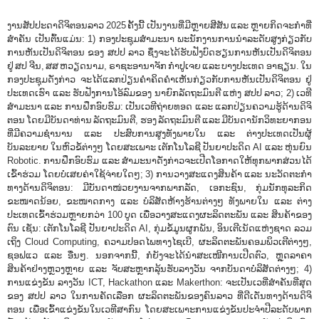
ງານສັປປະດາດິຈິຕອນລາວ 2025 ຄັ້ງນີ້ ເປັນງານທີ່ມີຫຼາຍສີສັນ ແລະ ຫຼາຍກິດຈະກໍາທີ່
ສໍາຄັນ ເປັນຕົ້ນແມ່ນ: 1) ກອງປະຊຸມສໍາມະນາ ພະນັກງານການນໍາລະດັບສູງກ່ຽວກັບ
ການຫັນເປັນດິຈິຕອນ ຂອງ ສປປ ລາວ ຊຶ່ງຈະໄດ້ຮັບຟັງບົດຮຽນການຫັນເປັນດິຈິຕອນ
ຢູ່ ສປ ຈີນ, ສສ ຫວຽດນາມ, ຣາຊະອານາຈັກ ກໍາປູເຈຍ ແລະ ບາງປະເທດ ອາຊຽນ. ໃນ
ກອງປະຊຸມດັ່ງກ່າວ ຈະໄດ້ແລກປ່ຽນຄໍາຄິດຄໍາເຫັນກ່ຽວກັບການຫັນເປັນດິຈິຕອນ ຢູ່
ປະເທດເຮົາ ແລະ ຮັບຟັງການໂອ້ລົມຂອງ ນາຍົກລັດຖະມົນຕີ ແຫ່ງ ສປປ ລາວ; 2) ເວທີ
ສໍາມະນາ ແລະ ການຝຶກອົບຮົມ: ເປັນເວທີຖ່າຍທອດ ແລະ ແລກປ່ຽນຄວາມຮູ້ດ້ານດິຈິ
ຕອນ ໂດຍມີບັນດາທ່ານ ລັດຖະມົນຕີ, ຮອງ ລັດຖະມົນຕີ ແລະ ມີບັນດານັກວິທະຍາກອນ
ທີ່ມີຄວາມຊຳນານ ແລະ ປະສົບການສູງທັງພາຍໃນ ແລະ ຕ່າງປະເທດເປັນຜູ້
ບັນລະຍາຍ ໃນຫົວຂໍ້ຕ່າງໆ ໂດຍສະເພາະ ເຕັກໂນໂລຊີ ປັນຍາປະດິດ AI ແລະ ຫຸ່ນຍົນ
Robotic. ການຝຶກອົບຮົມ ແລະ ສໍາມະນາດັ່ງກ່າວຈະເປີດໂອກາດໃຫ້ທຸກພາກສ່ວນໄດ້
ເຂົ້າຮ່ວມ ໂດຍບໍ່ເສຍຄ່າໃຊ້ຈ່າຍໃດໆ; 3) ການວາງສະແດງສິນຄ້າ ແລະ ນະວັດຕະກໍາ
ທາງດ້ານດິຈິຕອນ: ມີບັນດາໜ່ວຍງານຈາກພາກລັດ, ເອກະຊົນ, ກຸ່ມນັກທຸລະກິດ
ຂະໜາດນ້ອຍ, ຂະໜາດກາງ ແລະ ບໍລິສັດຫ້າງຮ້ານຕ່າງໆ ທັງພາຍໃນ ແລະ ຕ່າງ
ປະເທດເຂົ້າຮ່ວມຫຼາຍກວ່າ 100 ບູດ ເພື່ອວາງສະແດງຜະລິດຕະພັນ ແລະ ສິນຄ້າຂອງ
ຕົນ ເຊັ່ນ: ເຕັກໂນໂລຊີ ປັນຍາປະດິດ AI, ກຸ່ມຂໍ້ມູນຜູກພັນ, ອິນເຕີເນັດແຫ່ງຊາດ ລວມ
ເຖິງ Cloud Computing, ຄວາມປອດໄພທາງໄຊເບີ, ຜະລິດຕະພັນຄອມພິວເຕີຕ່າງໆ,
ຊອຟແວ ແລະ ອື່ນໆ. ນອກຈາກນີ້, ກໍຍັງຈະໄດ້ນໍາສະເໜີການເປີດຕົວ, ຫຼຸດລາຄາ
ສິນຄ້າຢ່າງຫຼວງຫຼາຍ ແລະ ຈັບສະຫຼາກລຸ້ນຮັບລາງວັນ ຈາກບັນດາບໍລິສັດຕ່າງໆ; 4)
ການແຂ່ງຂັນ ລາງວັນ ICT, Hackathon ແລະ Makerthon: ຈະເປັນເວທີ່ສໍາຄັນທີ່ສຸດ
ຂອງ ສປປ ລາວ ໃນການຄັດເລືອກ ຜະລິດຕະພັນຂອງຄົນລາວ ທີ່ດີເດັ່ນທາງດ້ານດິຈິ
ຕອນ ເພື່ອເຂົ້າແຂ່ງຂັນໃນເວທີສາກົນ ໂດຍສະເພາະການແຂ່ງຂັນປະຈໍາປີລະດັບພາກ