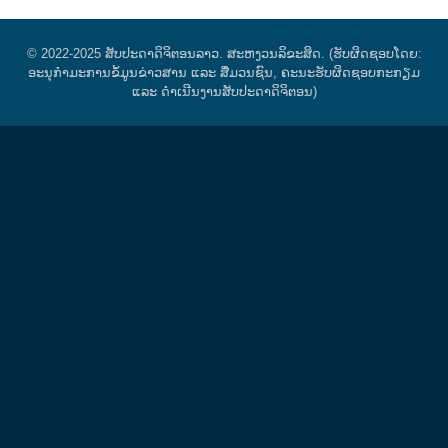
© 2022-2025 ສັບປະດາດິຈິຕອນລາວ. ສະຫງວນລິຂະສິດ. (ຮັບຜິດຊອບໂດຍ:
ອະນຸກຳມະການຂໍ້ມູນຂ່າວສານ ແລະ ສື່ມວນຊົນ, ຄະນະຮັບຜິດຊອບກະກຽມ
ແລະ ດໍາເນີນງານສັບປະດາດິຈິຕອນ)