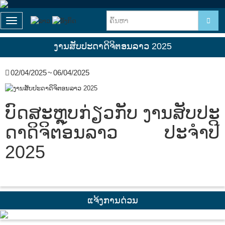
T
o
g
ງານສັບປະດາດິຈິຕອນລາວ 2025
g
l
e
02/04/2025 ~ 06/04/2025
n
a
v
ບົດສະຫຼຸບກ່ຽວກັບ ງານສັບປະ
i
g
ດາດິຈິຕອນລາວ ປະຈໍາປີ
a
t
2025
i
o
n
ແຈ້ງການດ່ວນ