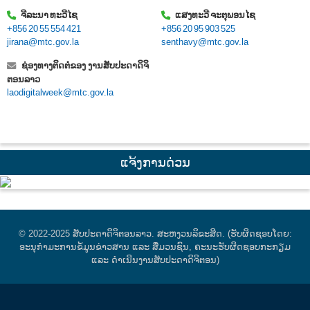
ຈີລະນາ ທະວີໄຊ
ແສງທະວີ ຈະຕຸພອນໄຊ
+856 20 55 554 421
+856 20 95 903 525
jirana@mtc.gov.la
senthavy@mtc.gov.la
ຊ່ອງທາງຕິດຕໍ່ຂອງ ງານສັບປະດາດິຈິ
ຕອນລາວ
laodigitalweek@mtc.gov.la
ແຈ້ງການດ່ວນ
© 2022-2025 ສັບປະດາດິຈິຕອນລາວ. ສະຫງວນລິຂະສິດ. (ຮັບຜິດຊອບໂດຍ:
ອະນຸກຳມະການຂໍ້ມູນຂ່າວສານ ແລະ ສື່ມວນຊົນ, ຄະນະຮັບຜິດຊອບກະກຽມ
ແລະ ດໍາເນີນງານສັບປະດາດິຈິຕອນ)