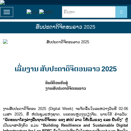
T
o
g
ສັບປະດາດິຈິຕອນລາວ 2025
g
l
e
n
a
v
i
ເລີ່ມງານ ສັບປະດາດິຈິຕອນລາວ 2025
g
a
t
ຍິນດີຕ້ອນຮັບສູ່
i
ງານສັບປະດາດິຈິຕອນລາວ
o
n
ງານສັບປະດາດິຈິຕອນ 2025 (Digital Week) ຈະຈັດຂຶ້ນໃນລະຫວ່າງວັນທີ 02-06
ເມສາ 2025, ທີ່ ຫໍປະຊຸມແຫ່ງຊາດ, ນະຄອນຫຼວງງວຽງຈັນ, ພາຍໃຕ້ ຄໍາຂວັນ:
“ພັດທະນາໂຄງລ່າງພື້ນຖານດິຈິຕອນ ຂອງ ສປປ ລາວ ໃຫ້ເຂັ້ມແຂງ ແລະ ຍືນຍົງ”
ຫຼື
ເປັນພາສາອັງກິດ ແມ່ນ
“Building Resillience and Sustainable Digital
Infrastructure for Lao PDR”
ຊຶ່ງມີຈຸດປະສົງເພື່ອໂຄສະນາເຜີຍແຜ່ ແລະ ສ້າງຈິດ