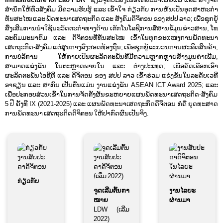
ສໍານຶກໃຫ້ທົ່ວສັງຄົມ ມີຄວາມຮັບຮູ້ ແລະ ເຂົ້າໃຈ ກ່ຽວກັບ ການຫັນເປັນອຸດສາຫະກໍາ
ທັນສະໄໝ ແລະ ພັດທະນາເສດຖະກິດ ແລະ ສັງຄົມດິຈິຕອນ ຂອງ ສປປ ລາວ; ເພື່ອຊຸກຍູ້
ສົ່ງເສີມການນໍາໃຊ້ນະວັດຕະກຳທາງດ້ານ ເຕັກໂນໂລຊີການສື່ສານຂໍ້ມູນຂ່າວສານ, ໂທ
ລະຄົມມະນາຄົມ ແລະ ດິຈິຕອນທີ່ທັນສະໄໝ ເຂົ້າໃນທຸກຂະແໜງການພັດທະນາ
ເສດຖະກິດ-ສັງຄົມ ແຕ່ສູນກາງລົງຮອດທ້ອງຖິ່ນ; ເພື່ອຊຸກຍູ້ຂະບວນການຜະລິດສິນຄ້າ,
ການບໍລິການ ໃຫ້ກາຍເປັນຜະລິດຕະພັນທີ່ມີຄວາມຫຼາກຫຼາຍສ້າງມູນຄ່າເພີ່ມ,
ສາມາດແຂ່ງຂັນ ໃນຕະຫຼາດພາຍໃນ ແລະ ຕ່າງປະເທດ; ເພື່ອຄັດເລືອກເອົາ
ຜະລິດຕະພັນໄອຊີທີ ແລະ ດິຈິຕອນ ຂອງ ສປປ ລາວ ເຂົ້າຮ່ວມ ແຂ່ງຂັນໃນລະດັບເວທີ
ອາຊຽນ ແລະ ສາກົນ ເປັນຕົ້ນແມ່ນ ງານແຂ່ງຂັນ ASEAN ICT Award 2025; ແລະ
ເພື່ອປະກອບສ່ວນເຂົ້າໃນການຈັດຕັ້ງຜັນຂະຫຍາຍແຜນພັດທະນາເສດຖະກິດ-ສັງຄົມ
5 ປີ ຄັ້ງທີ IX (2021-2025) ແລະ ແຜນພັດທະນາເສດຖະກິດດິຈິຕອນ ກໍຄື ຍຸດທະສາດ
ການພັດທະນາ ເສດຖະກິດດິຈິຕອນ ໃຫ້ປາກົດຜົນເປັນຈິງ.
ກ່ຽວກັບ
ຈຸດເລີ່ມຕົ້ນກາ
ງານໄລຍະ
ໝາຍ
ຜ່ານມາ
LDW (ເລີ່ມ
2022)