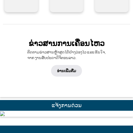
ຂ່າວສານການເຄື່ອນໄຫວ
ຕິດຕາມຂ່າວສານຫຼ້າສຸດໄດ້ຢ່າງວ່ອງໄວ ແລະ ທັນໃຈ,
ຈາກ ງານສັບປະດາດິຈິຕອນລາວ.
ອ່ານເພີ່ມຕື່ມ
ແຈ້ງການດ່ວນ