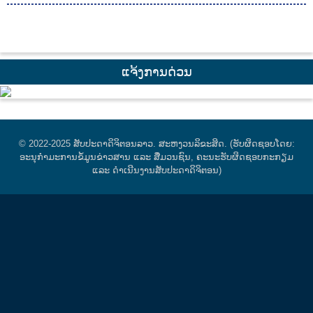
ແຈ້ງການດ່ວນ
© 2022-2025 ສັບປະດາດິຈິຕອນລາວ. ສະຫງວນລິຂະສິດ. (ຮັບຜິດຊອບໂດຍ:
ອະນຸກຳມະການຂໍ້ມູນຂ່າວສານ ແລະ ສື່ມວນຊົນ, ຄະນະຮັບຜິດຊອບກະກຽມ
ແລະ ດໍາເນີນງານສັບປະດາດິຈິຕອນ)