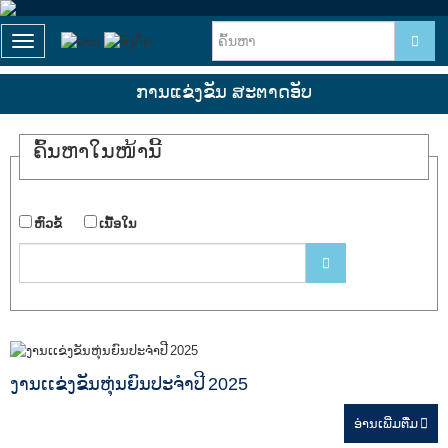
T
o
g
ການແຂ່ງຂັນ ສະຕາດອັບ
g
l
e
ຄົ້ນ​ຫາ​ໃນ​ໜ້ານີ້
n
a
v
i
​ຫົວ​ຂໍ້
​ເນື້ອ​ໃນ
g
a
t
i
o
n
ງານເເຂ່ງຂັນຫຸ່ນຍົນປະຈຳປີ 2025
ອ່ານ​ເພີ່ມຕື່ມ