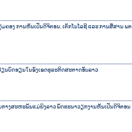
ມຄອງ ການຫັນເປັນດິຈິຕອນ, ເຕັກໂນໂລຊີ ແລະ ການສື່ສານ ພຕສ
່ຽນບົດຮຽນໃນຂົງເຂດທຸລະກິດສະຕາດອັບລາວ
ສູນກາງສະຫະພັນແມ່ຍິງລາວ ພັດທະນາວຽກງານຫັນເປັນດິຈິຕອນ