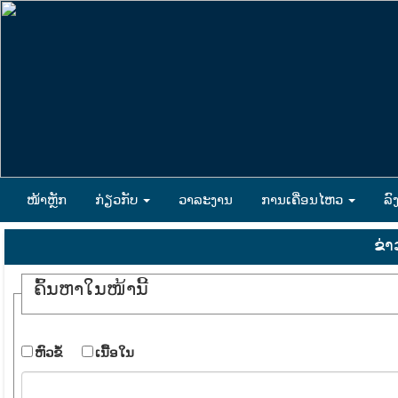
ໜ້າຫຼັກ
ກ່ຽວກັບ
ວາລະງານ
ການເຄື່ອນໄຫວ
ລົ
ຂ່
ຄົ້ນ​ຫາ​ໃນ​ໜ້ານີ້
​ຫົວ​ຂໍ້
​ເນື້ອ​ໃນ