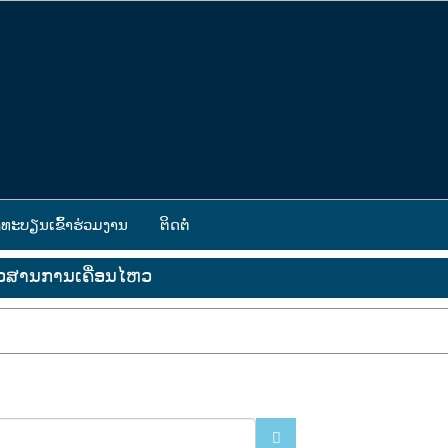
ງທະບຽນເຂົ້າຮ່ວມງານ
ຕິດຕໍ່
າວສານການເຄື່ອນໄຫວ