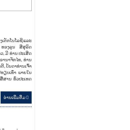
ຊວງເຕັກໂນໂລຊີ ແລະ
 ທອງລຸນ ສີສຸລິດ
 ມີ ທ່ານ ປະເສີດ
ອານາຈັກໄທ, ທ່ານ
ີ, ບັນດາທ່ານເຈົ້າ
/ທຽບເທົ່າ ພາຍໃນ
ື່ສານ ທົ່ວປະເທດ
ອ່ານ​ເພີ່ມຕື່ມ