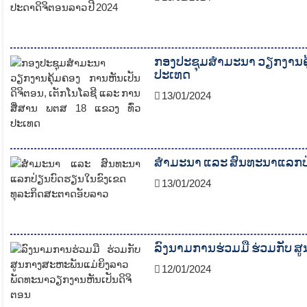
ກອງປະຊຸມສໍາມະນາ ວຽກງານຄຸ້
ປະເທດ
13/01/2024
ສຳມະນາ ແລະ ສົນທະນາແລກປ
13/01/2024
ລົງນາມການຮ່ວມມື ຮ່ວມກັບ 
12/01/2024