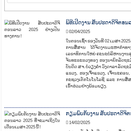
ພິທີເປີດງານ ສັບປະດາດິຈິຕອນ
02/04/2025
ໃນຕອນເຊົ້າ ຂອງວັນທີ 02 ເມສາ 2025, 
ການສື່ສານ ໄດ້ຈັດງານມະຫາກໍາທາງ
ເລຂາທິການໃຫຍ່ ຄະນະບໍລິຫານງານສ
ຈັນທະຣະຣວງທອງ ຮອງນາຍົກລັດຖະມົນ
ບັນດິດ ສຈ. ບໍ່ວຽງຄໍາ ວົງດາລາ ລັດຖ
ແຂວງ, ຮອງເຈົ້າແຂວງ, ເຈົ້ານະຄອນ
ກະຊວງເຕັກໂນໂນໂລຊີ ແລະ ການສື່ສ
ເຂົ້າຮ່ວມຢ່າງພ້ອມພຽງ.
ກຽມພົບກັບງານ ສັບປະດາດິຈິຕອ
14/02/2025