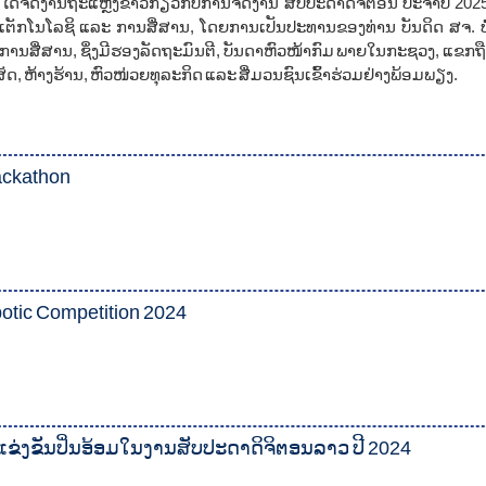
ໄດ້ຈັດງານຖະແຫຼງຂ່າວກ່ຽວກັບການຈັດງານ ສັບປະດາດິຈິຕອນ ປະຈໍາປີ 20
ວງເຕັກໂນໂລຊິ ແລະ ການສື່ສານ, ໂດຍການເປັນປະທານຂອງທ່ານ ບັນດິດ ສຈ. ບໍ
 ການສື່ສານ, ຊຶ່ງມີຮອງລັດຖະມົນຕີ, ບັນດາຫົວໜ້າກົມ ພາຍໃນກະຊວງ, ແຂ
ັດ, ຫ້າງຮ້ານ, ຫົວໜ່ວຍທຸລະກິດ ແລະ ສື່ມວນຊົນເຂົ້າຮ່ວມຢ່າງພ້ອມພຽງ.
ackathon
otic Competition 2024
ຂ່ງຂັນປິ່ນອ້ອມໃນງານສັບປະດາດິຈິຕອນລາວ ປີ 2024