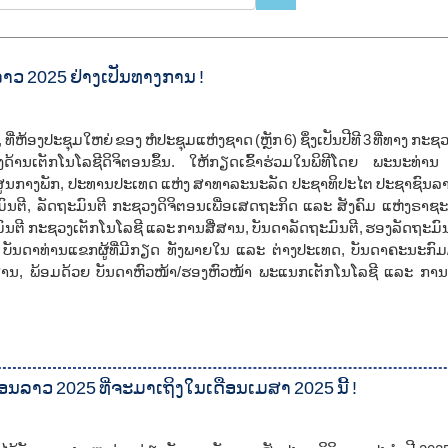
ລາວ 2025 ຢ່າງເປັນທາງການ !
ທີ່ຫ້ອງປະຊຸມໃຫຍ່ ຂອງ ຫໍປະຊຸມແຫ່ງຊາດ (ຫຼັກ 6) ຊຶ່ງເປັນປີທີ 3 ທີ່ທາງ ກະ
ດ້ານເຕັກໂນໂລຊີດິຈິຕອນຂຶ້ນ. ໃຫ້ກຽດເຂົ້າຮ່ວມໃນພິທີໂດຍ ພະນະທ່ານ
ູນກາງພັກ, ປະທານປະເທດ ແຫ່ງ ສາທາລະນະລັດ ປະຊາທິປະໄຕ ປະຊາຊົນລາວ,
ຕີ, ລັດຖະມົນຕີ ກະຊວງດິຈິຕອນເພື່ອເສດຖະກິດ ແລະ ສັງຄົມ ແຫ່ງຣາຊະ
ະມົນຕີ ກະຊວງເຕັກໂນໂລຊີ ແລະ ການສື່ສານ, ບັນດາລັດຖະມົນຕີ, ຮອງລັດຖະມົນຕ
, ບັນດາທ່ານແຂກຜູ້ທີ່ມີກຽດ ທັງພາຍໃນ ແລະ ຕ່າງປະເທດ, ບັນດາຄະນະກົມ
ານ, ພ້ອມດ້ວຍ ບັນດາຫົວໜ້າ/ຮອງຫົວໜ້າ ພະແນກເຕັກໂນໂລຊີ ແລະ ການສ
ນລາວ 2025 ທີ່ຈະມາເຖິງໃນເດືອນເມສາ 2025 ນີ້ !