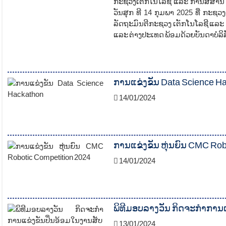
ກະຊວງເຕັກໂນໂລຊີ ແລະ ການສື່ສານ 
ວັນສຸກ ທີ 14 ກຸມພາ 2025 ທີ່ ກະຊ
ລັດຖະມົນຕີກະຊວງ ເຕັກໂນໂລຊີ ແລະ
ແລະ ຕ່າງປະເທດ ພ້ອມດ້ວຍບັນດາບໍລິສ
ການແຂ່ງຂັນ Data Science H
14/01/2024
ການແຂ່ງຂັນ ຫຸ່ນຍົນ CMC Rob
14/01/2024
ພິທີມອບລາງວັນ ກິດຈະກຳການແ
13/01/2024