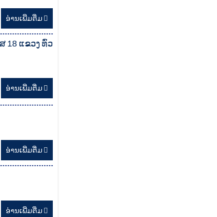
ອ່ານ​ເພີ່ມຕື່ມ
 18 ແຂວງ ທົ່ວ
ອ່ານ​ເພີ່ມຕື່ມ
ອ່ານ​ເພີ່ມຕື່ມ
ອ່ານ​ເພີ່ມຕື່ມ