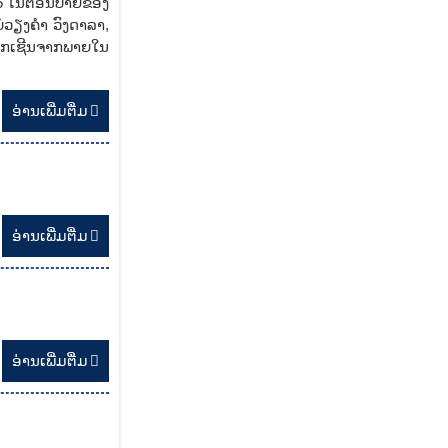
25 ໃນຕອນບ່າຍຂອງ
່ວຽງຄໍາ ວົງດາລາ,
ກຖືກເຊີນຈາກພາຍໃນ
ອ່ານ​ເພີ່ມຕື່ມ
ອ່ານ​ເພີ່ມຕື່ມ
ອ່ານ​ເພີ່ມຕື່ມ